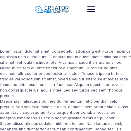
Skip
to
content
Lorem ipsum dolor sit amet, consectetur adipiscing elit. Fusce maximus
dignissim nibh a tincidunt. Curabitur metus quam, mattis aliquam neque
sit amet, vehicula tristique felis. Vivamus tincidunt ornare euismod.
Quisque ac sem eu ante tincidunt elementum. Curabitur ac ante
euismod, ultrices tortor sed, pulvinar lectus. Praesent ipsum tortor,
fringilla vel sollicitudin sit amet, viverra vel dui. Interdum et malesuada
fames ac ante ipsum primis in faucibus. Aliquam egestas ante velit,
non consequat tellus iaculis vitae. Sed sed turpis sed sem rhoncus
pretium.
Maecenas malesuada dui nec dui fermentum, et bibendum velit
pretium. Sed vehicula molestie enim, at mattis sem ornare vitae. Class
aptent taciti sociosqu ad litora torquent per conubia nostra, per
inceptos himenaeos. Fusce placerat gravida turpis ac pulvinar.
Suspendisse ultrices sodales nibh nec tempor. Nam luctus est nisl,
venenatis tincidunt tortor accumsan condimentum. Donec facilisis