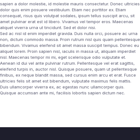
sapien a dolor molestie, id molestie mauris consectetur. Donec ultricies
dolor quis enim posuere vestibulum. Etiam nec porttitor ex. Etiam
consequat, risus quis volutpat sodales, ipsum tellus suscipit arcu, sit
amet pulvinar erat est id libero. Vivamus vel tempor eros. Maecenas
aliquet viverra urna ut tincidunt. Sed et dolor nisi.
Sed ac nisl id enim imperdiet gravida. Duis nulla orci, posuere ac urna
non, dictum commodo massa. Proin rutrum nisl quis quam pellentesque
bibendum. Vivamus eleifend sit amet massa suscipit tempus. Donec eu
aliquet lorem. Proin sapien nisl, iaculis in massa ut, aliquam imperdiet
nisl. Maecenas tempor mi mi, eget scelerisque odio vulputate et.
Aenean id dui vel ante pulvinar rutrum. Pellentesque vel erat sagittis,
eleifend turpis in, auctor nisl. Quisque posuere, quam ut pellentesque
finibus, ex neque blandit massa, sed cursus enim arcu et erat. Fusce
ultricies felis sit amet est bibendum, vulputate maximus felis mattis.
Duis ullamcorper viverra ex, ac egestas nunc ullamcorper quis.
Quisque accumsan ante mi, facilisis lobortis sapien dictum nec.